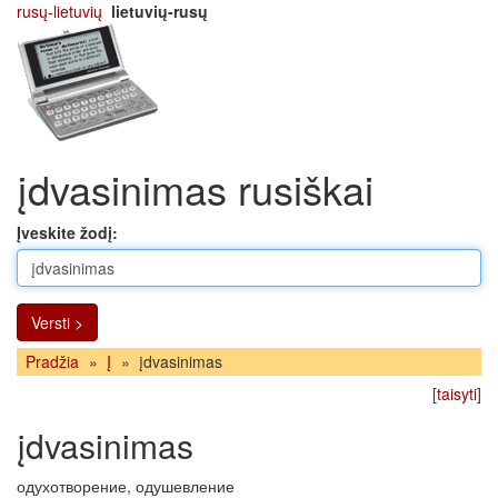
rusų-lietuvių
lietuvių-rusų
įdvasinimas rusiškai
Įveskite žodį:
Versti >
Pradžia
»
Į
»
įdvasinimas
[
taisyti
]
įdvasinimas
одухотворение, одушевление