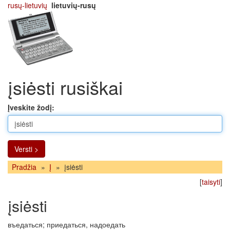
rusų-lietuvių
lietuvių-rusų
įsiėsti rusiškai
Įveskite žodį:
Versti >
Pradžia
»
Į
»
įsiėsti
[
taisyti
]
įsiėsti
въедаться; приедаться, надоедать