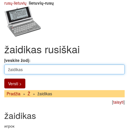
rusų-lietuvių
lietuvių-rusų
žaidikas rusiškai
Įveskite žodį:
Versti >
Pradžia
»
Ž
»
žaidikas
[
taisyti
]
žaidikas
игрок