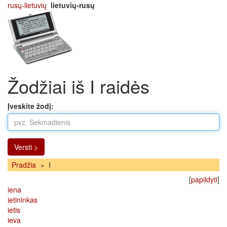
rusų-lietuvių
lietuvių-rusų
Žodžiai iš I raidės
Įveskite žodį:
Versti >
Pradžia
»
I
[
papildyti
]
iena
ietininkas
ietis
ieva