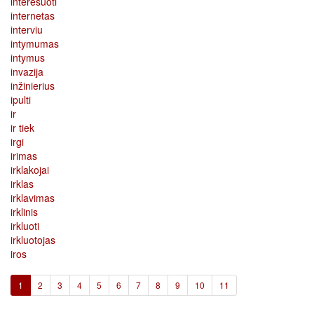
interesuoti
internetas
interviu
intymumas
intymus
invazija
inžinierius
ipulti
ir
ir tiek
irgi
irimas
irklakojai
irklas
irklavimas
irklinis
irkluoti
irkluotojas
iros
(current)
1
2
3
4
5
6
7
8
9
10
11