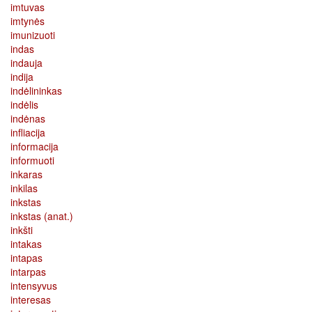
imtuvas
imtynės
imunizuoti
indas
indauja
indija
indėlininkas
indėlis
indėnas
infliacija
informacija
informuoti
inkaras
inkilas
inkstas
inkstas (anat.)
inkšti
intakas
intapas
intarpas
intensyvus
interesas