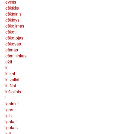
ievinis
ieškiklis
ieškininis
ieškinys
ieškojimas
ieškoti
ieškotojas
ieškovas
iešmas
iešmininkas
iežti
iki
iki kol
iki valiai
iki šiol
ikišiolinis
il
ilgainiui
ilgas
ilgis
ilgokai
ilgokas
ilgti