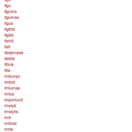
ilgu
ilguma
ilgumas
ilgus
ilgėtis
ilgšis
ilsinti
ilsti
ilsėjimasis
ilsėtis
iltinis
iltis
imbuvys
imlioti
imlumas
imlus
importuoti
imstyti
imstytis
imti
imtinai
imtis