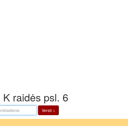
 K raidės psl. 6
Versti >