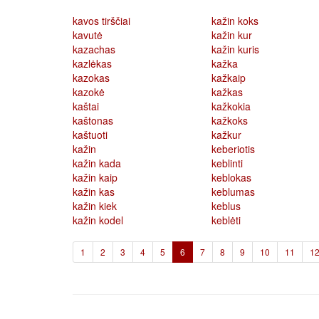
kavos tirščiai
kažin koks
kavutė
kažin kur
kazachas
kažin kuris
kazlėkas
kažka
kazokas
kažkaip
kazokė
kažkas
kaštai
kažkokia
kaštonas
kažkoks
kaštuoti
kažkur
kažin
keberiotis
kažin kada
keblinti
kažin kaip
keblokas
kažin kas
keblumas
kažin kiek
keblus
kažin kodel
keblėti
(current)
1
2
3
4
5
6
7
8
9
10
11
1