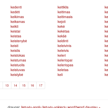
kedenti
keitiklis
ke
kedėti
keitimas
ke
keikimas
keitimasis
ke
keiksmas
kejoti
ke
keikti
kekė
ke
keistai
kekėtas
ke
keistas
kekšė
ke
keistenybė
keldinti
ke
keisti
keleivinis
ke
keistis
keleivis
ke
keistokas
keleri
ke
keistumas
keleriopai
ke
keistuolis
keleriopas
ke
keistuvas
keletas
ke
keistybė
keli
ke
2
13
14
15
16
17
draugai:
lietuviu-anglu
lietuviu-vokieciu
word2word
daugiau »