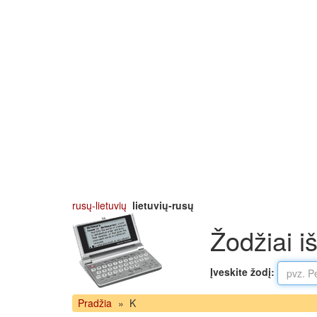
rusų-lietuvių
lietuvių-rusų
Žodžiai iš
Įveskite žodį:
Pradžia
»
K