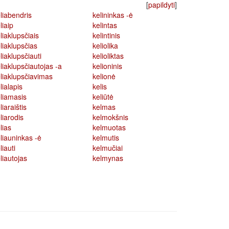
[
papildyti
]
liabendris
kelininkas -ė
liaip
kelintas
liaklupsčiais
kelintinis
liaklupsčias
keliolika
liaklupsčiauti
kelioliktas
liaklupsčiautojas -a
kelioninis
liaklupsčiavimas
kelionė
lialapis
kelis
liamasis
keliūtė
liaraištis
kelmas
liarodis
kelmokšnis
lias
kelmuotas
liauninkas -ė
kelmutis
liauti
kelmučiai
liautojas
kelmynas