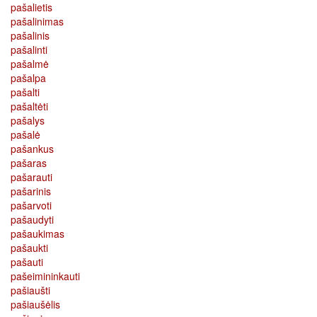
pašalietis
pašalinimas
pašalinis
pašalinti
pašalmė
pašalpa
pašalti
pašaltėti
pašalys
pašalė
pašankus
pašaras
pašarauti
pašarinis
pašarvoti
pašaudyti
pašaukimas
pašaukti
pašauti
pašeimininkauti
pašiaušti
pašiaušėlis