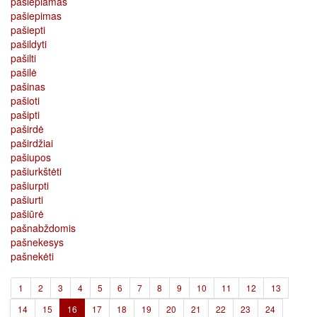
pašiepiamas
pašiepimas
pašiepti
pašildyti
pašilti
pašilė
pašinas
pašioti
pašipti
paširdė
paširdžiai
pašiupos
pašiurkštėti
pašiurpti
pašiurti
pašiūrė
pašnabždomis
pašnekesys
pašnekėti
1
2
3
4
5
6
7
8
9
10
11
12
13
(current)
14
15
16
17
18
19
20
21
22
23
24