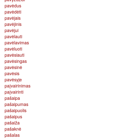
pavėdus
pavėdėti
pavėjais
pavėjinis
pavėjui
pavėlauti
pavėlavimas
pavėluoti
pavėsiauti
pavėsingas
pavėsinė
pavėsis
pavėsyje
paįvairinimas
paįvairinti
pašaipa
pašaipumas
pašaipuolis
pašaipus
pašaiža
pašaknė
pašalas