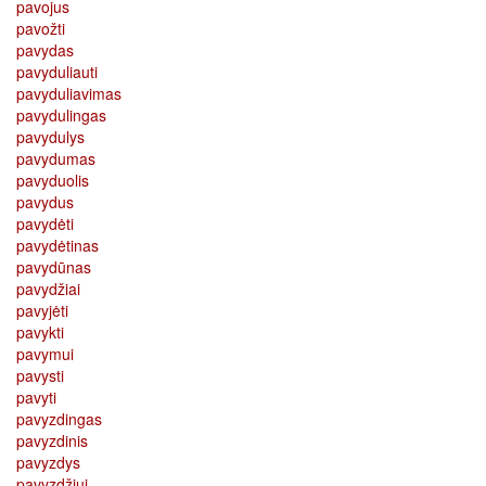
pavojus
pavožti
pavydas
pavyduliauti
pavyduliavimas
pavydulingas
pavydulys
pavydumas
pavyduolis
pavydus
pavydėti
pavydėtinas
pavydūnas
pavydžiai
pavyjėti
pavykti
pavymui
pavysti
pavyti
pavyzdingas
pavyzdinis
pavyzdys
pavyzdžiui