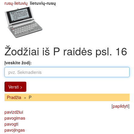
rusų-lietuvių
lietuvių-rusų
Žodžiai iš P raidės psl. 16
Įveskite žodį:
Versti >
Pradžia
»
P
[
papildyti
]
pavizdžiui
pavogimas
pavogti
pavojingas