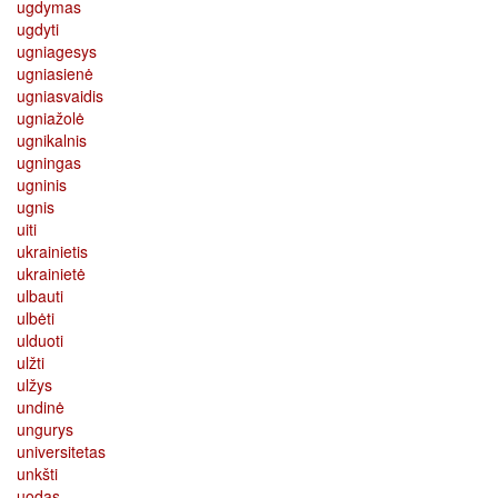
ugdymas
ugdyti
ugniagesys
ugniasienė
ugniasvaidis
ugniažolė
ugnikalnis
ugningas
ugninis
ugnis
uiti
ukrainietis
ukrainietė
ulbauti
ulbėti
ulduoti
ulžti
ulžys
undinė
ungurys
universitetas
unkšti
uodas