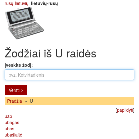
rusų-lietuvių
lietuvių-rusų
Žodžiai iš U raidės
Įveskite žodį:
Versti >
Pradžia
»
U
[
papildyti
]
uab
ubagas
ubas
ubašlaitė