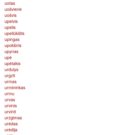
uotas
uošvienė
uošvis
upeivis
upelis
upeliūkštis
upingas
upokšnis
upynas
upė
upėtakis
urdulys
urgzti
urmas
urmininkas
urmu
urvas
urvinis
urvinti
urzgimas
urėdas
urėdija