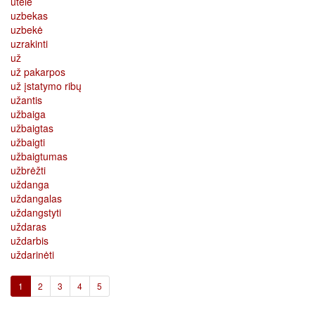
utėlė
uzbekas
uzbekė
uzrakinti
už
už pakarpos
už įstatymo ribų
užantis
užbaiga
užbaigtas
užbaigti
užbaigtumas
užbrėžti
uždanga
uždangalas
uždangstyti
uždaras
uždarbis
uždarinėti
(current)
1
2
3
4
5