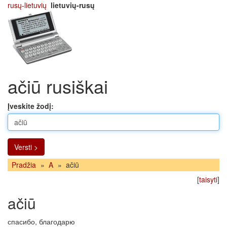
rusų-lietuvių
lietuvių-rusų
ačiū rusiškai
Įveskite žodį:
Versti >
Pradžia
»
A
»
ačiū
[
taisyti
]
ačiū
спасибо, благодарю