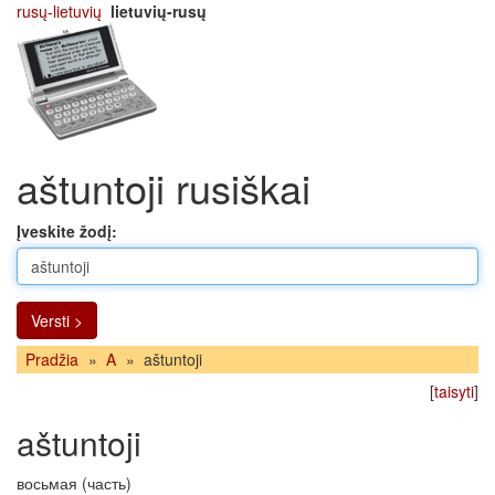
rusų-lietuvių
lietuvių-rusų
aštuntoji rusiškai
Įveskite žodį:
Versti >
Pradžia
»
A
»
aštuntoji
[
taisyti
]
aštuntoji
восьмая (часть)