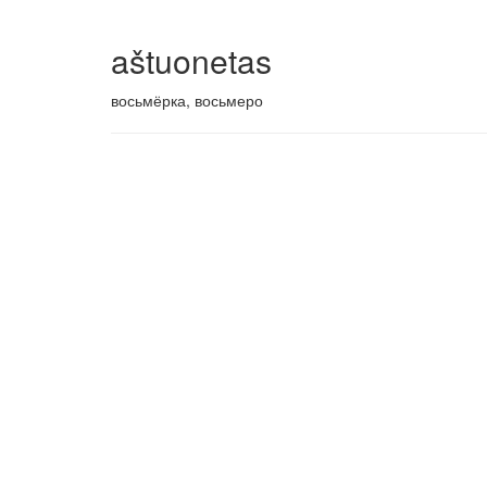
aštuonetas
восьмёрка, восьмеро