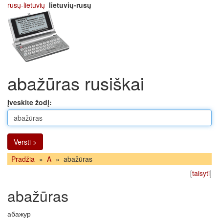
rusų-lietuvių
lietuvių-rusų
abažūras rusiškai
Įveskite žodį:
Versti >
Pradžia
»
A
»
abažūras
[
taisyti
]
abažūras
абажур