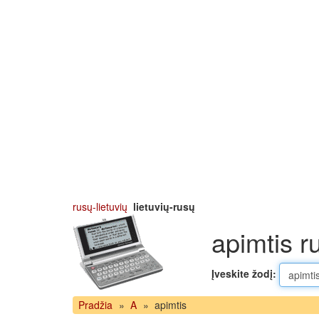
rusų-lietuvių
lietuvių-rusų
apimtis r
Įveskite žodį:
Pradžia
»
A
»
apimtis