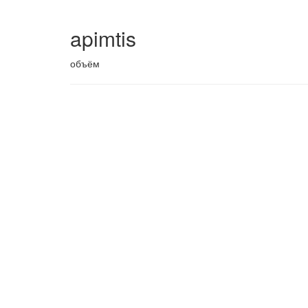
apimtis
объём