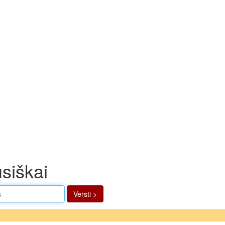
usiškai
Versti >