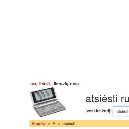
rusų-lietuvių
lietuvių-rusų
atsiėsti r
Įveskite žodį:
Pradžia
»
A
»
atsiėsti