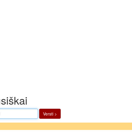
usiškai
Versti >