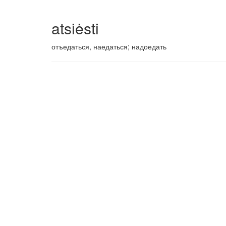
atsiėsti
отъедаться, наедаться; надоедать