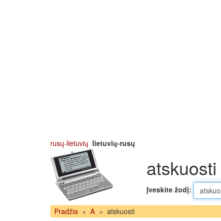
rusų-lietuvių
lietuvių-rusų
atskuosti
Įveskite žodį:
Pradžia
»
A
»
atskuosti