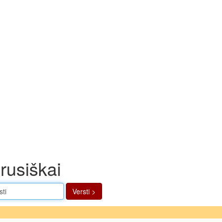
 rusiškai
Versti >