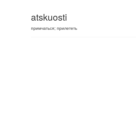
atskuosti
примчаться; прилететь