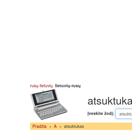
rusų-lietuvių
lietuvių-rusų
atsuktuka
Įveskite žodį:
Pradžia
»
A
»
atsuktukas