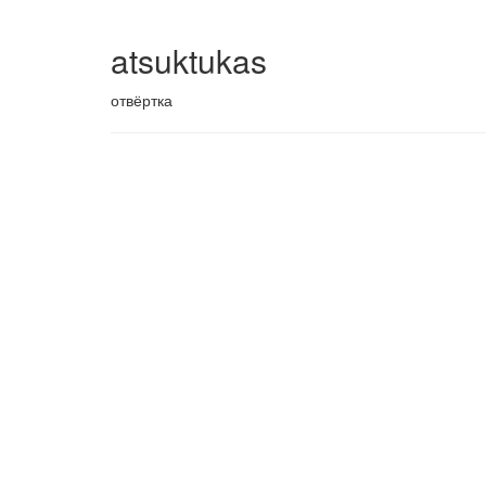
atsuktukas
отвёртка