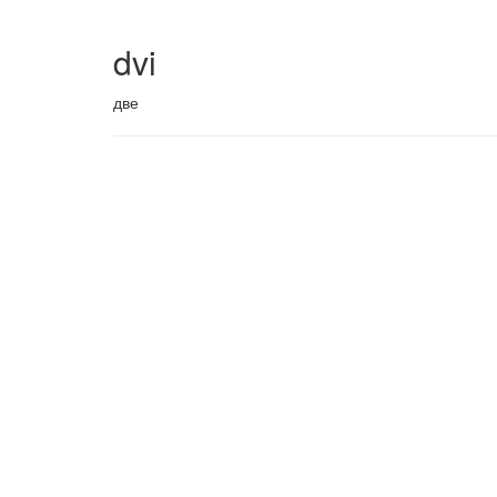
dvi
две