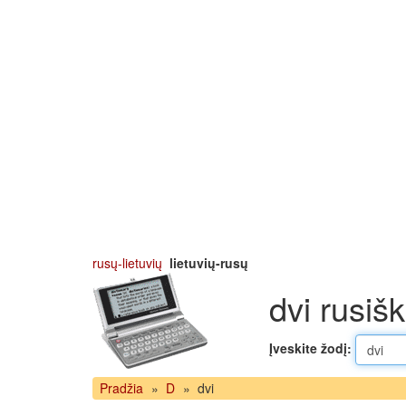
rusų-lietuvių
lietuvių-rusų
dvi rusišk
Įveskite žodį:
Pradžia
»
D
»
dvi