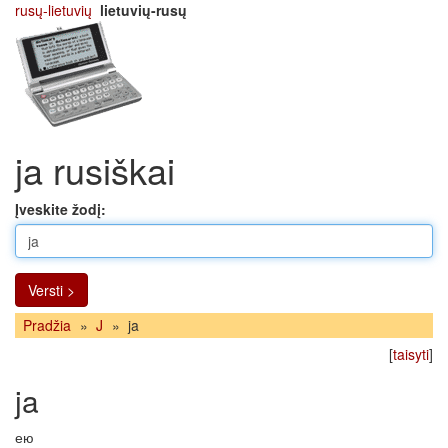
rusų-lietuvių
lietuvių-rusų
ja rusiškai
Įveskite žodį:
Versti >
Pradžia
»
J
»
ja
[
taisyti
]
ja
ею