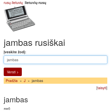
rusų-lietuvių
lietuvių-rusų
jambas rusiškai
Įveskite žodį:
Versti >
Pradžia
»
J
»
jambas
[
taisyti
]
jambas
ямб