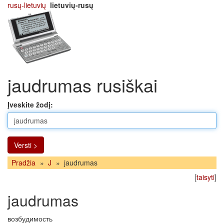
rusų-lietuvių
lietuvių-rusų
jaudrumas rusiškai
Įveskite žodį:
Versti >
Pradžia
»
J
»
jaudrumas
[
taisyti
]
jaudrumas
возбудимость