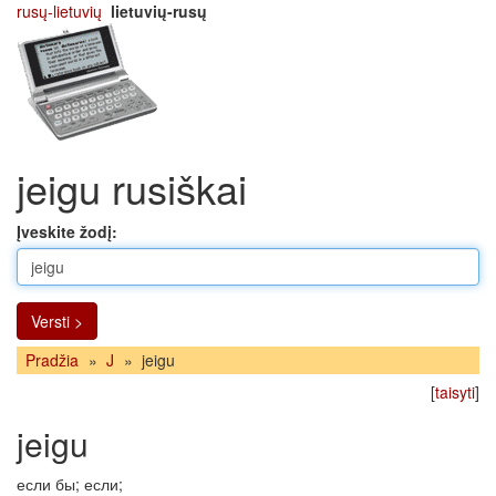
rusų-lietuvių
lietuvių-rusų
jeigu rusiškai
Įveskite žodį:
Versti >
Pradžia
»
J
»
jeigu
[
taisyti
]
jeigu
если бы; если;