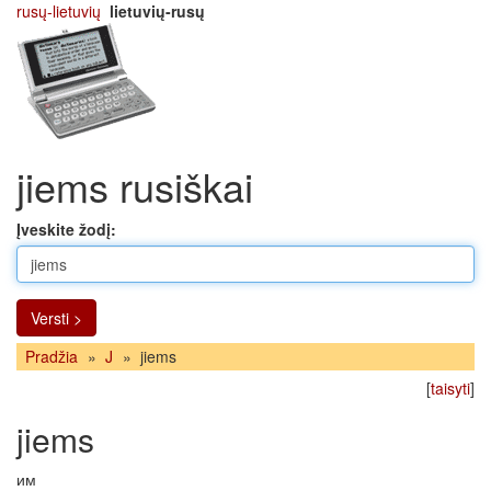
rusų-lietuvių
lietuvių-rusų
jiems rusiškai
Įveskite žodį:
Versti >
Pradžia
»
J
»
jiems
[
taisyti
]
jiems
им