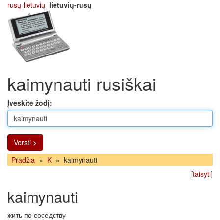
rusų-lietuvių
lietuvių-rusų
kaimynauti rusiškai
Įveskite žodį:
Versti >
Pradžia
»
K
»
kaimynauti
[
taisyti
]
kaimynauti
жить по соседству