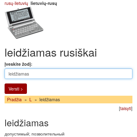
rusų-lietuvių
lietuvių-rusų
leidžiamas rusiškai
Įveskite žodį:
Versti >
Pradžia
»
L
»
leidžiamas
[
taisyti
]
leidžiamas
допустимый; позволительный