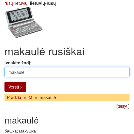
rusų-lietuvių
lietuvių-rusų
makaulė rusiškai
Įveskite žodį:
Versti >
Pradžia
»
M
»
makaulė
[
taisyti
]
makaulė
башка; макушка