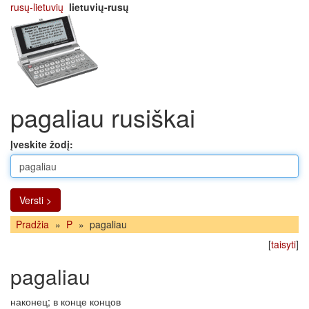
rusų-lietuvių
lietuvių-rusų
pagaliau rusiškai
Įveskite žodį:
Versti >
Pradžia
»
P
»
pagaliau
[
taisyti
]
pagaliau
наконец; в конце концов