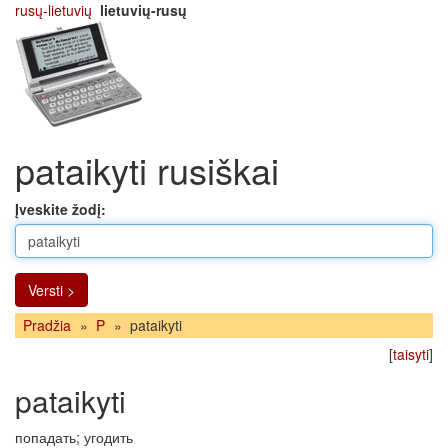
rusų-lietuvių
lietuvių-rusų
pataikyti rusiškai
Įveskite žodį:
Versti >
Pradžia
»
P
»
pataikyti
[
taisyti
]
pataikyti
попадать; угодить