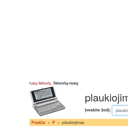
rusų-lietuvių
lietuvių-rusų
plaukioji
Įveskite žodį:
Pradžia
»
P
»
plaukiojimas