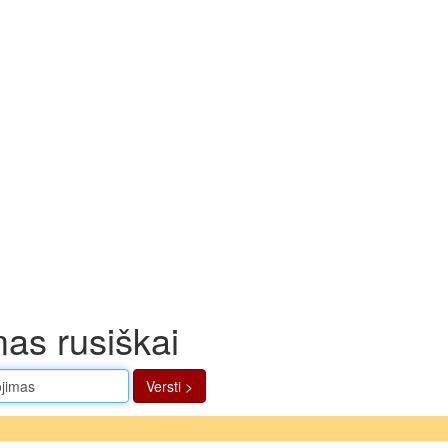
mas rusiškai
Versti >