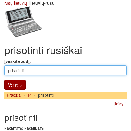
rusų-lietuvių
lietuvių-rusų
prisotinti rusiškai
Įveskite žodį:
Versti >
Pradžia
»
P
»
prisotinti
[
taisyti
]
prisotinti
насытить; насыщать