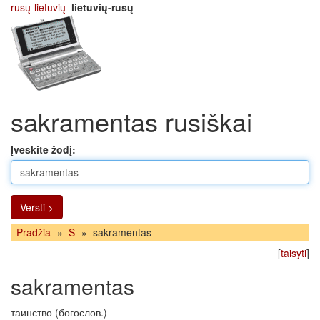
rusų-lietuvių
lietuvių-rusų
sakramentas rusiškai
Įveskite žodį:
Versti >
Pradžia
»
S
»
sakramentas
[
taisyti
]
sakramentas
таинство (богослов.)