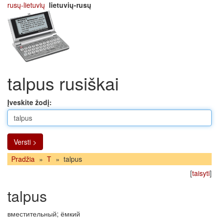
rusų-lietuvių
lietuvių-rusų
talpus rusiškai
Įveskite žodį:
Versti >
Pradžia
»
T
»
talpus
[
taisyti
]
talpus
вместительный; ёмкий