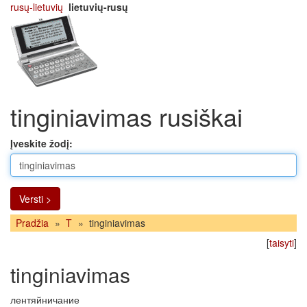
rusų-lietuvių
lietuvių-rusų
tinginiavimas rusiškai
Įveskite žodį:
Versti >
Pradžia
»
T
»
tinginiavimas
[
taisyti
]
tinginiavimas
лентяйничание