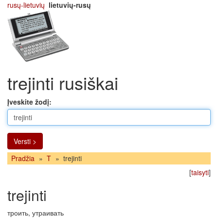
rusų-lietuvių
lietuvių-rusų
trejinti rusiškai
Įveskite žodį:
Versti >
Pradžia
»
T
»
trejinti
[
taisyti
]
trejinti
троить, утраивать