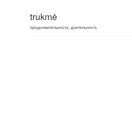
trukmė
продолжительность; длительность