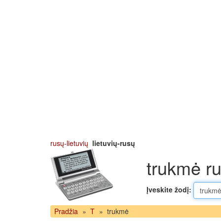
rusų-lietuvių
lietuvių-rusų
trukmė ru
Įveskite žodį:
Pradžia
»
T
»
trukmė