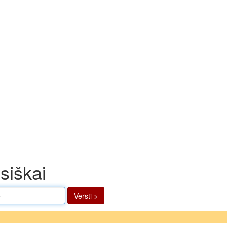
siškai
Versti >