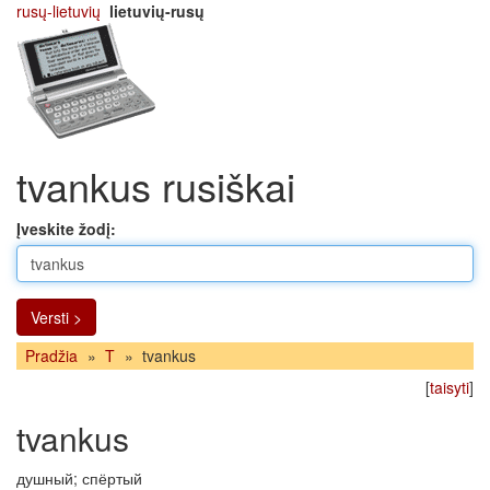
rusų-lietuvių
lietuvių-rusų
tvankus rusiškai
Įveskite žodį:
Versti >
Pradžia
»
T
»
tvankus
[
taisyti
]
tvankus
душный; спёртый