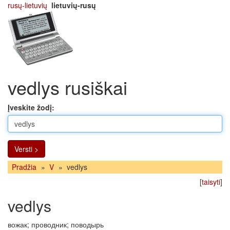
rusų-lietuvių
lietuvių-rusų
vedlys rusiškai
Įveskite žodį:
Versti >
Pradžia
»
V
»
vedlys
[
taisyti
]
vedlys
вожак; проводник; поводырь