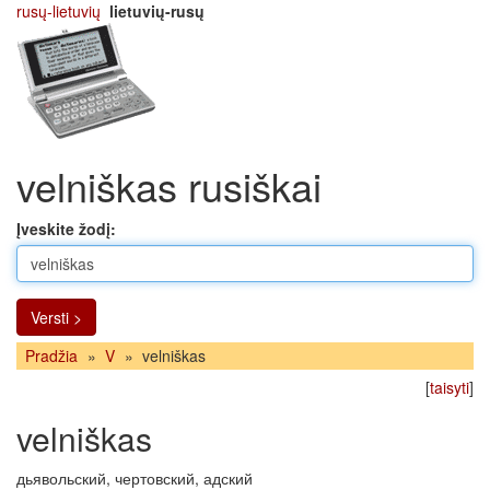
rusų-lietuvių
lietuvių-rusų
velniškas rusiškai
Įveskite žodį:
Versti >
Pradžia
»
V
»
velniškas
[
taisyti
]
velniškas
дьявольский, чертовский, адский