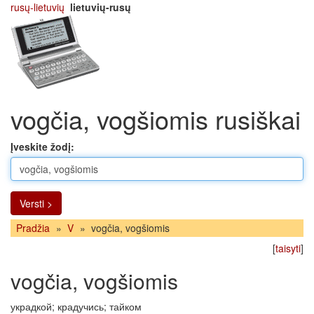
rusų-lietuvių
lietuvių-rusų
vogčia, vogšiomis rusiškai
Įveskite žodį:
Versti >
Pradžia
»
V
»
vogčia, vogšiomis
[
taisyti
]
vogčia, vogšiomis
украдкой; крадучись; тайком