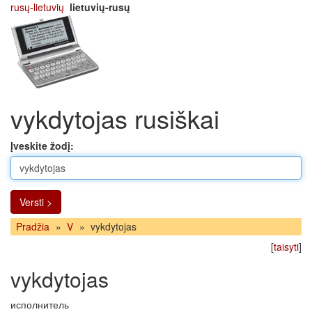
rusų-lietuvių
lietuvių-rusų
vykdytojas rusiškai
Įveskite žodį:
Versti >
Pradžia
»
V
»
vykdytojas
[
taisyti
]
vykdytojas
исполнитель