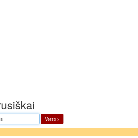
rusiškai
Versti >