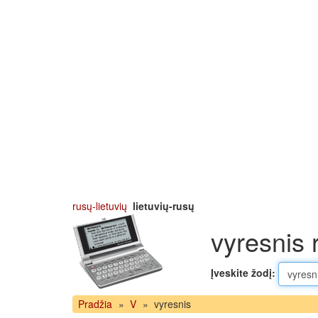
rusų-lietuvių
lietuvių-rusų
vyresnis 
Įveskite žodį:
Pradžia
»
V
»
vyresnis